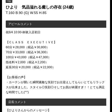
日記
ひより 気品溢れる癒しの存在
(24歳)
T.160 B.90 (G) W.55 H.85
アピールコメント
祝6/4 10:00-体験入店初日
【ＣＬＡＳＳ ＥＸＥＣＵＴＩＶＥ】
60分￥28,000（税込￥30,800）
70分￥33,000（税込￥36,300）
100分￥43,000（税込￥47,300）
指名料￥2,000（税込￥2,200）
延長30分￥20,000（税込￥22,000）
【お客様の声】
・カーテンが開いた瞬間素敵な笑顔でお出迎えしてもらいとてもリラック
スが出来ました。スタイル◎笑顔◎そしてお肌が綺麗すぎ！！とても満足
な時間でした(^^)
店長コメント
【ひよりさんからのメッセージ】