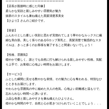
ーーーーーーーーーーーーーーーーーーーー
【店長が面接時に感じた印象】
柔らかな笑顔と親しみやすい雰囲気が魅力
抜群のスタイルも兼ね備えた黒髪清楚系美女
【ひより】さんのご紹介です。
【容姿】
ふんわりとした優しい笑顔と思わず見惚れてしまう華やかなルックスに繊
細な美白肌、美しく張りのあるGカップ美乳と、黒髪清楚で魅惑的なスタ
イルは、きっと多くのお客様を魅了すること間違いないでしょう！
【性格、雰囲気】
穏やかで優しく、誰とでも自然に打ち解けられる親しみやすい性格。気配
り上手で、お客様に心地よい時間をお届けします。
【サービス】
ふとした瞬間に見せる艶やかな表情。その魅力に心を奪われる、特別なひ
とときをお届けします。
やわらかな雰囲気の中に秘めた大人の色気。心地よい距離感と温もりで、
忘れられない時間へと誘います。
上品な色香と親しみやすさを兼ね備えたひよりさん。
穏やかな時間の中で、自然と心が惹きつけられていくことでしょう．．．