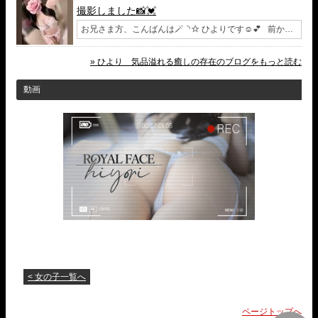
撮影しました📸💓
お兄さま方、こんばんは🪄︎︎◝✩ ひよりです☺️💕 前か…
» ひより 気品溢れる癒しの存在のブログをもっと読む
動画
< 女の子一覧へ
ページトップへ